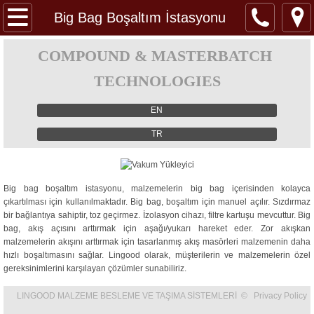
ANA SAYFA
Big Bag Boşaltım İstasyonu
HAKKIMIZDA
COMPOUND & MASTERBATCH
TECHNOLOGIES
ÜRÜNLER
EN
Gravimetrik Besleme (Model H)
TR
Gravimetrik Besleme (Model R)
Big bag boşaltım istasyonu, malzemelerin big bag içerisinden kolayca
Mikro Gravimetrik Besleme
çıkartılması için kullanılmaktadır. Big bag, boşaltım için manuel açılır. Sızdırmaz
bir bağlantıya sahiptir, toz geçirmez. İzolasyon cihazı, filtre kartuşu mevcuttur. Big
Üç Sensörlü Gravimetrik Besleme
bag, akış açısını arttırmak için aşağı/yukarı hareket eder. Zor akışkan
malzemelerin akışını arttırmak için tasarlanmış akış masörleri malzemenin daha
hızlı boşaltımasını sağlar. Lingood olarak, müşterilerin ve malzemelerin özel
Sıvı Gravimetrik Besleme
gereksinimlerini karşılayan çözümler sunabiliriz.
LINGOOD MALZEME BESLEME VE TAŞIMA SİSTEMLERİ © Privacy Policy
Titreşimli Gravimetrik Besleme