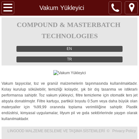
ANA SAYFA
Vakum Yükleyici
HAKKIMIZDA
COMPOUND & MASTERBATCH
TECHNOLOGIES
ÜRÜNLER
EN
Gravimetrik Besleme (Model H)
TR
Gravimetrik Besleme (Model R)
Vakum taşıyıcılar, toz ve granül malzemelerin taşınmasında kullanılmaktadır.
Mikro Gravimetrik Besleme
Kolay kurulup sökülebilir, temizliği kolaydır, şık bir dış tasarıma ve istikrarlı
performansa sahiptir. Toz vakum yükleyici, filtre temizleme için otomatik ters jet
Üç Sensörlü Gravimetrik Besleme
atışıyla donatılmıştır. Filtre kartuşu, partikül boyutu 0.5um veya daha büyük olan
materyaller için %99,99 oranında toplama verimliliğine sahiptir. Plastik
endüstrisi, kimyasal uygulamalar, lityum pil ve gıda sektörlerinde yaygın olarak
Sıvı Gravimetrik Besleme
kullanılmaktadır.
LINGOOD MALZEME BESLEME VE TAŞIMA SİSTEMLERİ © Privacy Policy
Titreşimli Gravimetrik Besleme